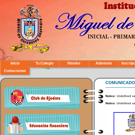
Inicio
Tu Colegio
Niveles
Admision
Inscrip
Contactanos
COMUNICADOS
Notice
: Undefined va
Notice
: Undefined va